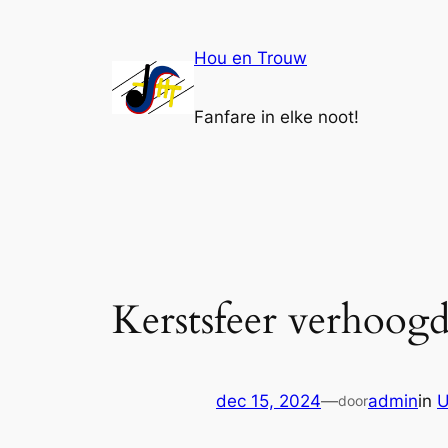
Ga
naar
Hou en Trouw
de
inhoud
Fanfare in elke noot!
Kerstsfeer verhoog
dec 15, 2024
—
admin
in
U
door