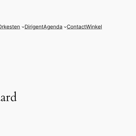
Orkesten
Dirigent
Agenda
Contact
Winkel
aard