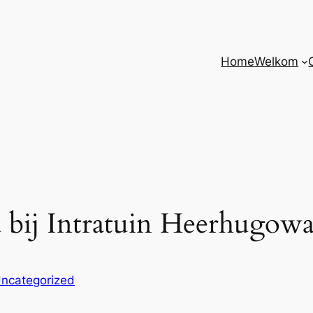
Home
Welkom
d bij Intratuin Heerhugow
ncategorized